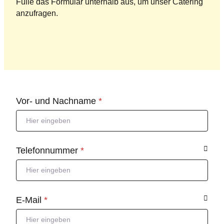
Fülle das Formular unterhalb aus, um unser Catering
anzufragen.
Formular überspringen
Vor- und Nachname
*
Telefonnummer
*
E-Mail
*