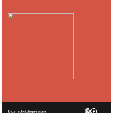
https://www.instagram.com/p/C3IBxuXIe7i/
https://www.facebook.com/profile.php?id=61555189250641
Datenschutz
Impressum